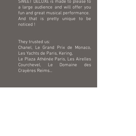
SWEET DELUXE is made to please to
a large audience and will offer you
fun and great musical performance.
And that is pretty unique to be
noticed !
They trusted us:
Chanel, Le Grand Prix de Monaco,
Les Yachts de Paris, Kering,
Le Plaza Athénée Paris, Les Airelles
Courchevel, Le Domaine des
Crayères Reims...